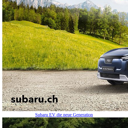
Shop
Online Kaufen
Direkt zum Shop
Über uns
Portrait Wiedlisbach
Team Wiedlisbach
Portrait Derendingen
Team Derendingen
Kontakt
Lageplan Wiedlisbach
Lageplan Derendingen
Prospekte Subaru
Prospekte Kia
Ihre Meinung
Kontakt
Subaru EV die neue Generation