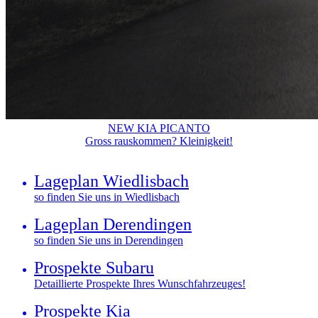
NEW KIA PICANTO
Gross rauskommen? Kleinigkeit!
Lageplan Wiedlisbach
so finden Sie uns in Wiedlisbach
Lageplan Derendingen
so finden Sie uns in Derendingen
Prospekte Subaru
Detaillierte Prospekte Ihres Wunschfahrzeuges!
Prospekte Kia