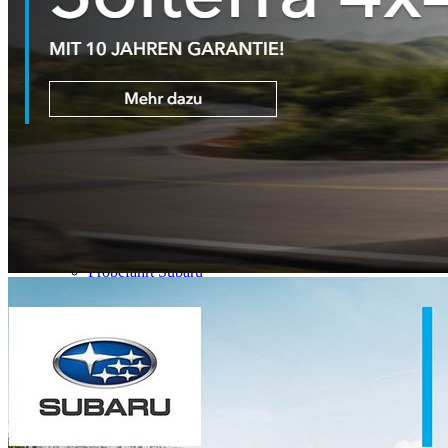
Online Anmeldung
Öffnungszeiten
Lageplan Wiedlisbach
Lageplan Derendingen
Frühlings-Check
Freie Stelle
Modelle
Subaru Modell-Übersicht
Kia Modell-Übersicht
Subaru-Garantie
Finanzierungen
Kia Garantie
Fahrzeuge
Occasionen + Lagerfahrzeuge
Fahrzeuge
Probefahrt Subaru
Probefahrt Kia
Fahrzeugankauf
Fahrzeug Vermietung
Service
Werkstatt
Verkauf
Waschanlagen
Carrosserie Derendingen
Reifenhotel