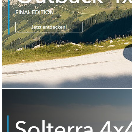
Fahrzeug Vermietung
Service
Werkstatt
Verkauf
Waschanlagen
Carrosserie Derendingen
Reifenhotel
Shop
Online Kaufen
Direkt zum Shop
Über uns
Portrait Wiedlisbach
Team Wiedlisbach
Portrait Derendingen
Team Derendingen
Kontakt
Lageplan Wiedlisbach
Lageplan Derendingen
Prospekte Subaru
Prospekte Kia
Ihre Meinung
Kontakt
Home
Home