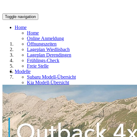
Toggle navigation
Home
Home
Online Anmeldung
Öffnungszeiten
Lageplan Wiedlisbach
Lageplan Derendingen
Frühlings-Check
Freie Stelle
Modelle
Subaru Modell-Übersicht
Kia Modell-Übersicht
Subaru-Garantie
Finanzierungen
Kia Garantie
Fahrzeuge
Occasionen + Lagerfahrzeuge
Fahrzeuge
Probefahrt Subaru
Probefahrt Kia
Fahrzeugankauf