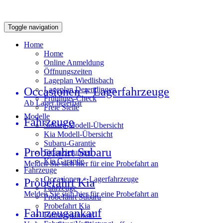
Toggle navigation
Home
Home
Online Anmeldung
Öffnungszeiten
Lageplan Wiedlisbach
Occasionen + Lagerfahrzeuge
Lageplan Derendingen
Frühlings-Check
Ab Lager lieferbar
Freie Stelle
Modelle
Fahrzeuge
Subaru Modell-Übersicht
Kia Modell-Übersicht
Subaru-Garantie
Probefahrt Subaru
Finanzierungen
Kia Garantie
Melden Sie sich hier für eine Probefahrt an
Fahrzeuge
Occasionen + Lagerfahrzeuge
Probefahrt Kia
Fahrzeuge
Melden Sie sich hier für eine Probefahrt an
Probefahrt Subaru
Probefahrt Kia
Fahrzeugankauf
Fahrzeugankauf