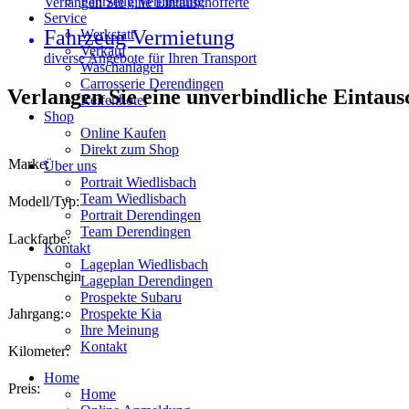
Fahrzeug Vermietung
Verlangen Sie eine Eintauschofferte
Service
Fahrzeug Vermietung
Werkstatt
Verkauf
diverse Angebote für Ihren Transport
Waschanlagen
Carrosserie Derendingen
Verlangen Sie eine unverbindliche Eintaus
Reifenhotel
Shop
Online Kaufen
Direkt zum Shop
Marke:
Über uns
Portrait Wiedlisbach
Team Wiedlisbach
Modell/Typ:
Portrait Derendingen
Team Derendingen
Lackfarbe:
Kontakt
Lageplan Wiedlisbach
Typenschein
Lageplan Derendingen
Prospekte Subaru
Jahrgang:
Prospekte Kia
Ihre Meinung
Kontakt
Kilometer:
Home
Preis:
Home