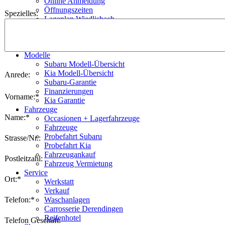
Online Anmeldung
Öffnungszeiten
Spezielles:
Lageplan Wiedlisbach
Lageplan Derendingen
Frühlings-Check
Freie Stelle
Modelle
Subaru Modell-Übersicht
Kia Modell-Übersicht
Anrede:
Subaru-Garantie
Finanzierungen
Vorname:*
Kia Garantie
Fahrzeuge
Name:*
Occasionen + Lagerfahrzeuge
Fahrzeuge
Probefahrt Subaru
Strasse/Nr.:
Probefahrt Kia
Fahrzeugankauf
Postleitzahl:
Fahrzeug Vermietung
Service
Ort:*
Werkstatt
Verkauf
Telefon:*
Waschanlagen
Carrosserie Derendingen
Reifenhotel
Telefon Geschäft: