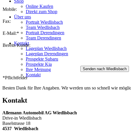
Shop
Online Kaufen
Mobile:
Direkt zum Shop
Über uns
Fax:
Portrait Wiedlisbach
Team Wiedlisbach
Portrait Derendingen
E-Mail:*
Team Derendingen
Kontakt
Bereits Kunde:
Lageplan Wiedlisbach
Lageplan Derendingen
Prospekte Subaru
Prospekte Kia
Ihre Meinung
Kontakt
*Pflichtfelder
Besten Dank für Ihre Angaben. Wir werden uns so schnell wie möglic
Kontakt
Allemann Automobil AG Wiedlisbach
Drive-in Wiedlisbach
Baselstrasse 18
4537 Wiedlisbach